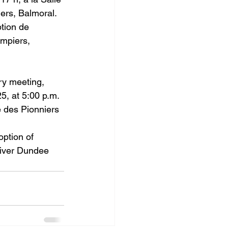
ers, Balmoral.
ption de 
mpiers, 
ry meeting, 
, at 5:00 p.m. 
e des Pionniers 
ption of 
River Dundee 